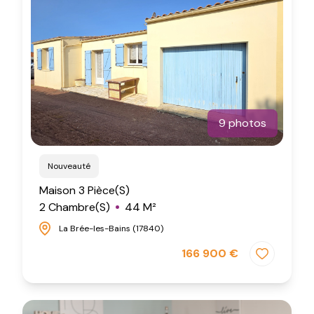
Saint-
Saint-
Saint-
Saint-
Pierre-
Pierre-
Pierre-
Pierre-
d'Oléron
d'Oléron
d'Oléron
d'Oléron
Saint-
Saint-
Saint-
Saint-
Trojan-
Trojan-
Trojan-
Trojan-
les-
les-
les-
les-
9 photos
Bains
Bains
Bains
Bains
Nouveauté
Maison 3 Pièce(s)
2 Chambre(s)
44 M²
La Brée-les-Bains (17840)
166 900 €