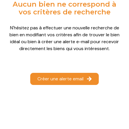
Aucun bien ne correspond à
autres
Le
Le
Le
Le
vos critères de recherche
Château-
Château-
Château-
Château-
vendu
d'Oléron
d'Oléron
d'Oléron
d'Oléron
N'hésitez pas à effectuer une nouvelle recherche de
notre
bien en modifiant vos critères afin de trouver le bien
Le
Le
Le
Le
agence
idéal ou bien à créer une alerte e-mail pour recevoir
Grand-
Grand-
Grand-
Grand-
directement les biens qui vous intéressent.
Village-
Village-
Village-
Village-
contact
Plage
Plage
Plage
Plage
Saint-
Saint-
Saint-
Saint-
Créer une alerte email
Denis-
Denis-
Denis-
Denis-
d'Oléron
d'Oléron
d'Oléron
d'Oléron
Saint-
Saint-
Saint-
Saint-
Georges-
Georges-
Georges-
Georges-
d'Oléron
d'Oléron
d'Oléron
d'Oléron