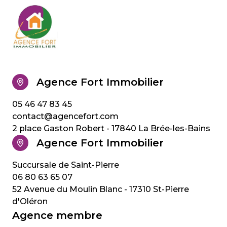
Saint-
Saint-
Saint-
Saint-
Pierre-
Pierre-
Pierre-
Pierre-
d'Oléron
d'Oléron
d'Oléron
d'Oléron
Saint-
Saint-
Saint-
Saint-
Trojan-
Trojan-
Trojan-
Trojan-
Agence Fort Immobilier
les-
les-
les-
les-
Bains
Bains
Bains
Bains
05 46 47 83 45
contact@agencefort.com
2 place Gaston Robert - 17840 La Brée-les-Bains
Agence Fort Immobilier
06 80 63 65 07
52 Avenue du Moulin Blanc - 17310 St-Pierre
d'Oléron
Agence membre