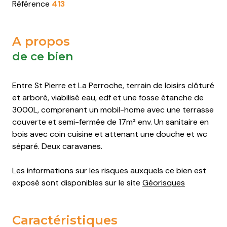
Saint-
Saint-
Saint-
Saint-
Référence
413
Pierre-
Pierre-
Pierre-
Pierre-
d'Oléron
d'Oléron
d'Oléron
d'Oléron
A propos
Saint-
Saint-
Saint-
Saint-
de ce bien
Trojan-
Trojan-
Trojan-
Trojan-
les-
les-
les-
les-
Entre St Pierre et La Perroche, terrain de loisirs clôturé
Bains
Bains
Bains
Bains
et arboré, viabilisé eau, edf et une fosse étanche de
3000L, comprenant un mobil-home avec une terrasse
couverte et semi-fermée de 17m² env. Un sanitaire en
bois avec coin cuisine et attenant une douche et wc
séparé. Deux caravanes.
Les informations sur les risques auxquels ce bien est
exposé sont disponibles sur le site
Géorisques
Caractéristiques