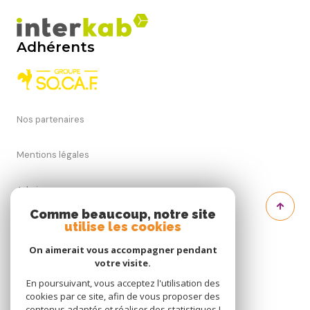
Adhérents
Nos partenaires
Mentions légales
Admin
Comme beaucoup, notre site
Nos honoraires
utilise les cookies
On aimerait vous accompagner pendant
Politique RGPD
votre visite.
En poursuivant, vous acceptez l'utilisation des
Cookies
cookies par ce site, afin de vous proposer des
contenus adaptés et réaliser des statistiques !