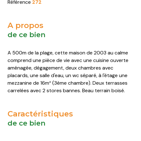
Saint-
Saint-
Saint-
Saint-
Référence
272
Pierre-
Pierre-
Pierre-
Pierre-
d'Oléron
d'Oléron
d'Oléron
d'Oléron
A propos
Saint-
Saint-
Saint-
Saint-
de ce bien
Trojan-
Trojan-
Trojan-
Trojan-
les-
les-
les-
les-
A 500m de la plage, cette maison de 2003 au calme
Bains
Bains
Bains
Bains
comprend une pièce de vie avec une cuisine ouverte
aménagée, dégagement, deux chambres avec
placards, une salle d'eau, un wc séparé, à l'étage une
mezzanine de 16m² (3ème chambre). Deux terrasses
carrelées avec 2 stores bannes. Beau terrain boisé.
Caractéristiques
de ce bien