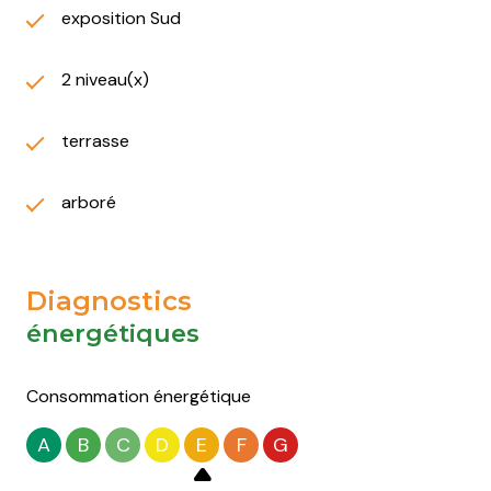
exposition Sud
2 niveau(x)
terrasse
arboré
Diagnostics
énergétiques
Consommation énergétique
A
B
C
D
E
F
G