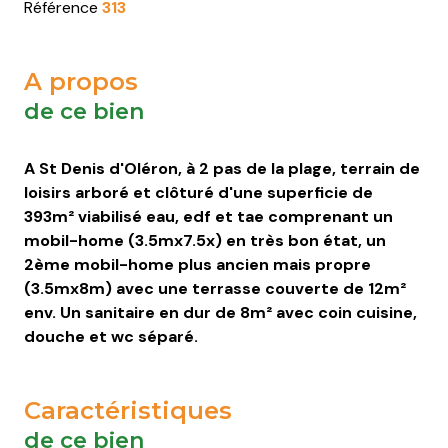
Saint-
Saint-
Saint-
Saint-
Référence
313
Pierre-
Pierre-
Pierre-
Pierre-
d'Oléron
d'Oléron
d'Oléron
d'Oléron
A propos
Saint-
Saint-
Saint-
Saint-
de ce bien
Trojan-
Trojan-
Trojan-
Trojan-
les-
les-
les-
les-
A St Denis d'Oléron, à 2 pas de la plage, terrain de
Bains
Bains
Bains
Bains
loisirs arboré et clôturé d'une superficie de
393m² viabilisé eau, edf et tae comprenant un
mobil-home (3.5mx7.5x) en très bon état, un
2ème mobil-home plus ancien mais propre
(3.5mx8m) avec une terrasse couverte de 12m²
env. Un sanitaire en dur de 8m² avec coin cuisine,
douche et wc séparé.
Caractéristiques
de ce bien