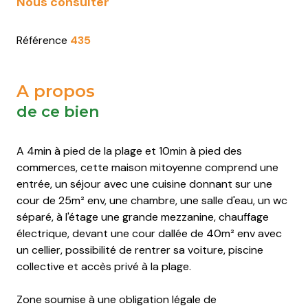
Nous consulter
Saint-
Saint-
Saint-
Saint-
Pierre-
Pierre-
Pierre-
Pierre-
Référence
435
d'Oléron
d'Oléron
d'Oléron
d'Oléron
Saint-
Saint-
Saint-
Saint-
A propos
Trojan-
Trojan-
Trojan-
Trojan-
de ce bien
les-
les-
les-
les-
Bains
Bains
Bains
Bains
A 4min à pied de la plage et 10min à pied des
commerces, cette maison mitoyenne comprend une
entrée, un séjour avec une cuisine donnant sur une
cour de 25m² env, une chambre, une salle d'eau, un wc
séparé, à l'étage une grande mezzanine, chauffage
électrique, devant une cour dallée de 40m² env avec
un cellier, possibilité de rentrer sa voiture, piscine
collective et accès privé à la plage.
Zone soumise à une obligation légale de