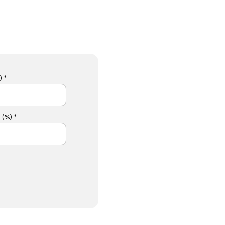
 *
 (%) *