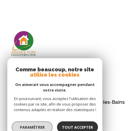
Comme beaucoup, notre site
utilise les cookies
Agence Fort Immobilier
On aimerait vous accompagner pendant
05 46 47 83 45
votre visite.
contact@agencefort.com
En poursuivant, vous acceptez l'utilisation des
2 place Gaston Robert - 17840 La Brée-les-Bains
cookies par ce site, afin de vous proposer des
contenus adaptés et réaliser des statistiques !
Agence membre
PARAMÉTRER
TOUT ACCEPTER