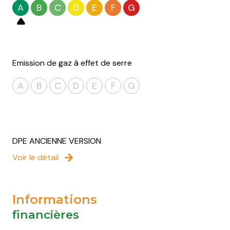
A
B
C
D
E
F
G
Emission de gaz à effet de serre
A
B
C
D
E
F
G
DPE ANCIENNE VERSION
Voir le détail
Informations
financières