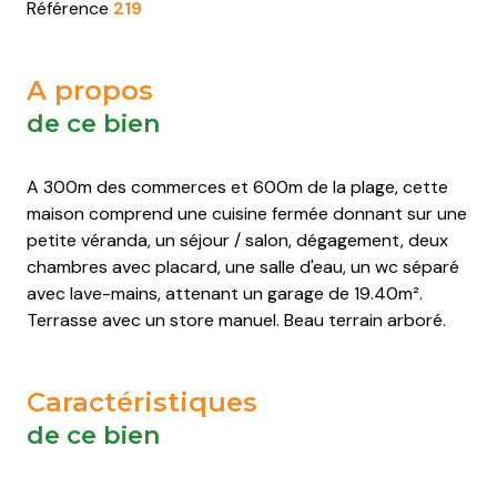
Saint-
Saint-
Saint-
Saint-
Référence
219
Pierre-
Pierre-
Pierre-
Pierre-
d'Oléron
d'Oléron
d'Oléron
d'Oléron
A propos
Saint-
Saint-
Saint-
Saint-
de ce bien
Trojan-
Trojan-
Trojan-
Trojan-
les-
les-
les-
les-
A 300m des commerces et 600m de la plage, cette
Bains
Bains
Bains
Bains
maison comprend une cuisine fermée donnant sur une
petite véranda, un séjour / salon, dégagement, deux
chambres avec placard, une salle d'eau, un wc séparé
avec lave-mains, attenant un garage de 19.40m².
Terrasse avec un store manuel. Beau terrain arboré.
Caractéristiques
de ce bien