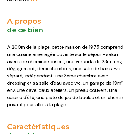
Saint-
Saint-
Saint-
Saint-
Pierre-
Pierre-
Pierre-
Pierre-
d'Oléron
d'Oléron
d'Oléron
d'Oléron
A propos
de ce bien
Saint-
Saint-
Saint-
Saint-
Trojan-
Trojan-
Trojan-
Trojan-
A 200m de la plage, cette maison de 1975 comprend
les-
les-
les-
les-
une cuisine aménagée ouverte sur le séjour - salon
Bains
Bains
Bains
Bains
avec une cheminée-insert, une véranda de 23m² env,
dégagement, deux chambres, une salle de bains, wc
séparé, indépendant; une 3eme chambre avec
dressing et sa salle d'eau avec wc, un garage de 19m²
env, une cave, deux ateliers, un préau couvert, une
cuisine d'été, une piste de jeu de boules et un chemin
privatif pour aller à la plage.
Caractéristiques