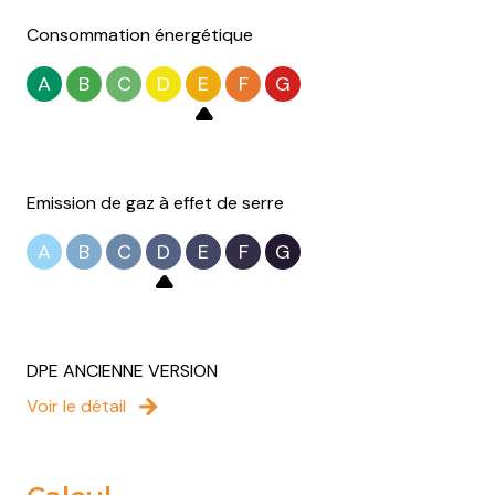
Consommation énergétique
A
B
C
D
E
F
G
Emission de gaz à effet de serre
A
B
C
D
E
F
G
DPE ANCIENNE VERSION
Voir le détail